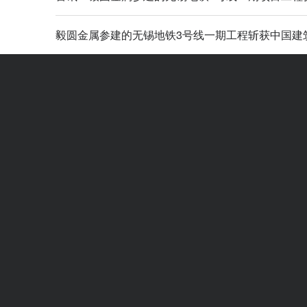
毅圆金属参建的无锡地铁3号线一期工程斩获中国建
2020年中国城市轨道交通数据报告-电子版
毅路同行，精耕致圆-2023-2025年发展规划会
联系我们