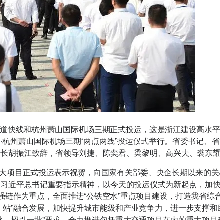
轨道快线和杭州萧山国际机场三期正式投运，这是浙江建设高水
·杭州萧山国际机场三期“两点两线”投运仪式举行。省委书记、
局长胡振江致辞，省领导刘捷、陈奕君、梁黎明、高兴夫、裘东
大项目正式投运表示祝贺，向国家有关部委、央企长期以来的关
彻习近平总书记重要指示精神，以今天的投运仪式为新起点，加
、强链作为重点，全面推进“公铁空水”重点项目建设，打造我省
、站”融合发展，加快提升城市能级和产业竞争力，进一步支撑
批、招引一批”要求，全力推进包括重大交通项目在内的重大项