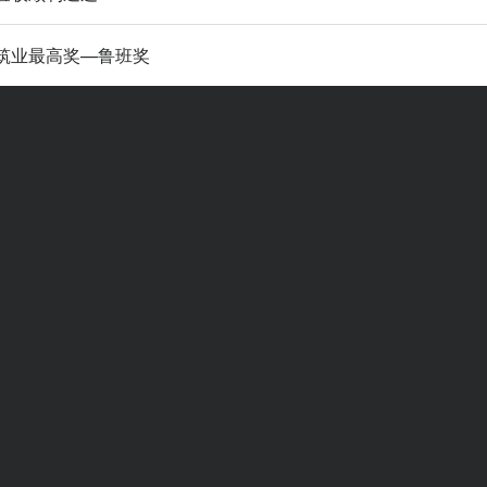
筑业最高奖—鲁班奖