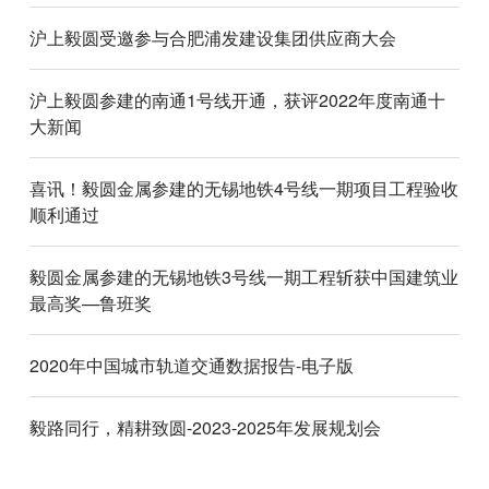
沪上毅圆受邀参与合肥浦发建设集团供应商大会
沪上毅圆参建的南通1号线开通，获评2022年度南通十
大新闻
喜讯！毅圆金属参建的无锡地铁4号线一期项目工程验收
顺利通过
毅圆金属参建的无锡地铁3号线一期工程斩获中国建筑业
最高奖—鲁班奖
2020年中国城市轨道交通数据报告-电子版
毅路同行，精耕致圆-2023-2025年发展规划会