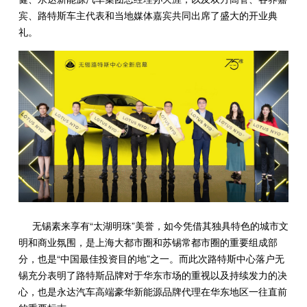
宾、路特斯车主代表和当地媒体嘉宾共同出席了盛大的开业典
礼。
无锡素来享有“太湖明珠”美誉，如今凭借其独具特色的城市文
明和商业氛围，是上海大都市圈和苏锡常都市圈的重要组成部
分，也是“中国最佳投资目的地”之一。而此次路特斯中心落户无
锡充分表明了路特斯品牌对于华东市场的重视以及持续发力的决
心，也是永达汽车高端豪华新能源品牌代理在华东地区一往直前