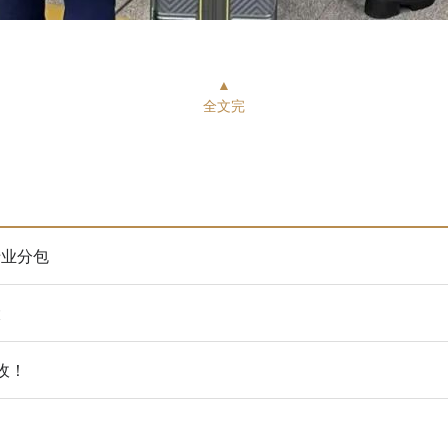
▲
全文完
专业分包
大
收！