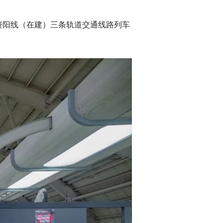
资阳线（在建）三条轨道交通线路列车