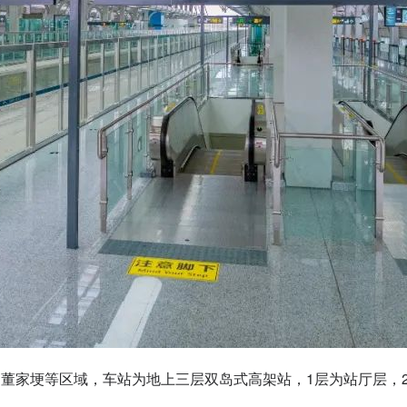
董家埂等区域，车站为地上三层双岛式高架站，1层为站厅层，2