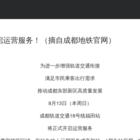
式开启运营服务！（摘自成都地铁官网）
为进一步增强轨道交通衔接
满足市民乘客出行需求
推动成都东部新区高质量发展
8月13日（本周日）
成都轨道交通18号线福田站
将正式开启运营服务