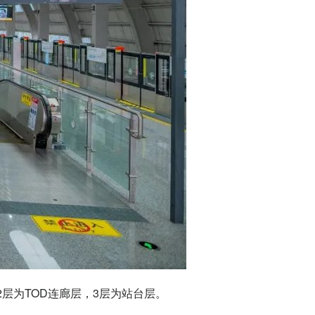
层为TOD连廊层，3层为站台层。