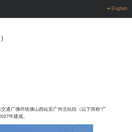
➟ English
城）
道交通广佛环线佛山西站至广州北站段（以下简称“广
027年建成。