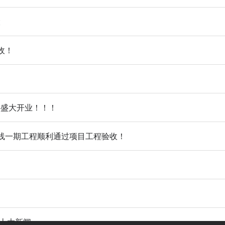
大
收！
心盛大开业！！！
线一期工程顺利通过项目工程验收！
通十大新闻