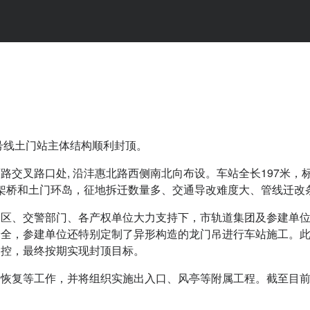
号线土门站主体结构顺利封顶。
交叉路口处, 沿沣惠北路西侧南北向布设。车站全长197米，标
环高架桥和土门环岛，征地拆迁数量多、交通导改难度大、管线迁改
湖区、交警部门、各产权单位大力支持下，市轨道集团及参建单
安全，参建单位还特别定制了异形构造的龙门吊进行车站施工。
受控，最终按期实现封顶目标。
恢复等工作，并将组织实施出入口、风亭等附属工程。截至目前