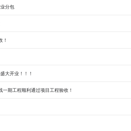
专业分包
大
收！
心盛大开业！！！
线一期工程顺利通过项目工程验收！