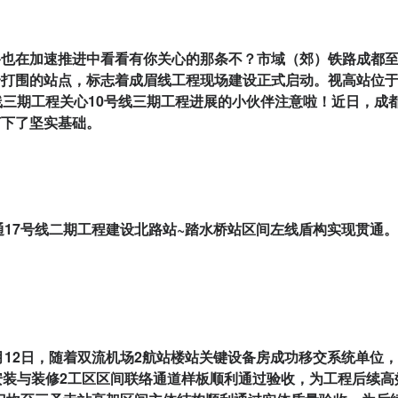
也在加速推进中看看有你关心的那条不？市域（郊）铁路成都至眉
打围的站点，标志着成眉线工程现场建设正式启动。视高站位于眉
线三期工程关心10号线三期工程进展的小伙伴注意啦！近日，成
打下了坚实基础。
通17号线二期工程建设北路站~踏水桥站区间左线盾构实现贯通
0月12日，随着双流机场2航站楼站关键设备房成功移交系统单位
安装与装修2工区区间联络通道样板顺利通过验收，为工程后续高