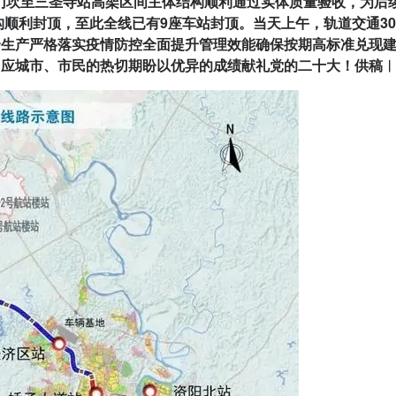
石门坎至三圣寺站高架区间主体结构顺利通过实体质量验收，为后
构顺利封顶，至此全线已有9座车站封顶。当天上午，轨道交通3
生产严格落实疫情防控全面提升管理效能确保按期高标准兑现建
应城市、市民的热切期盼以优异的成绩献礼党的二十大！供稿︱