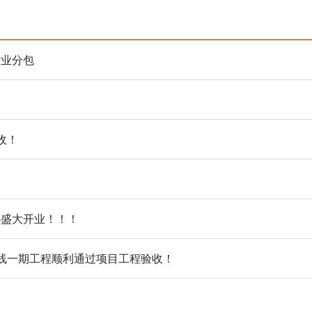
专业分包
大
收！
心盛大开业！！！
线一期工程顺利通过项目工程验收！