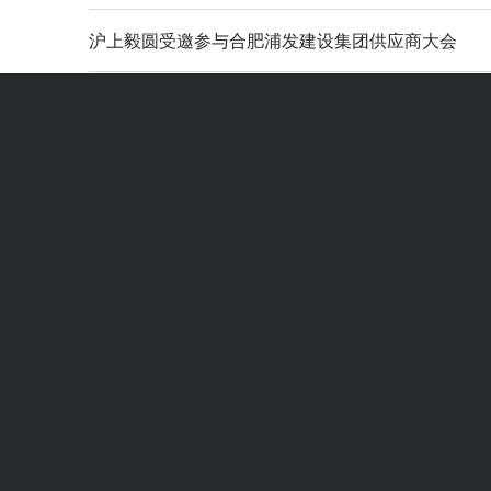
沪上毅圆受邀参与合肥浦发建设集团供应商大会
沪上毅圆参建的南通1号线开通，获评2022年度南
喜讯！毅圆金属参建的无锡地铁4号线一期项目工程
毅圆金属参建的无锡地铁3号线一期工程斩获中国建
2020年中国城市轨道交通数据报告-电子版
毅路同行，精耕致圆-2023-2025年发展规划会